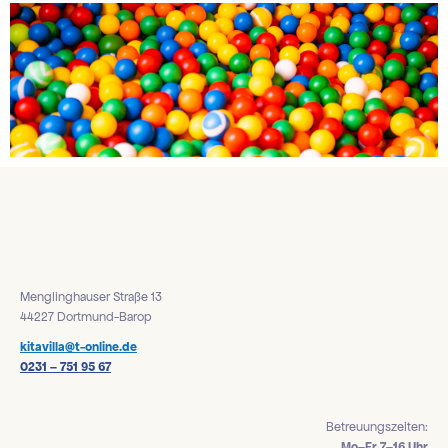
Menglinghauser Straße 13
44227 Dortmund-Barop
kitavilla@t-online.de
0231 – 751 95 67
Betreuungszeiten:
Mo–Fr 7–16 Uhr