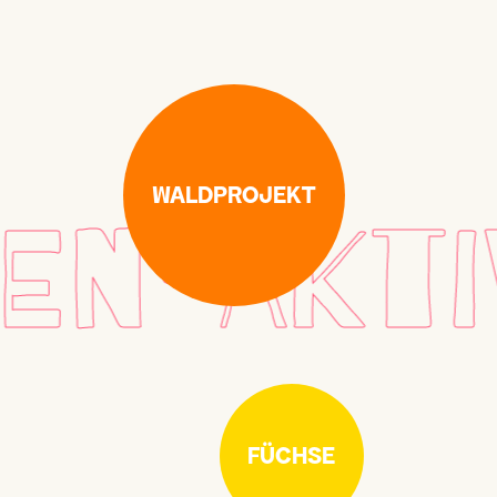
WALDPROJEKT
N*AKTIV
FÜCHSE